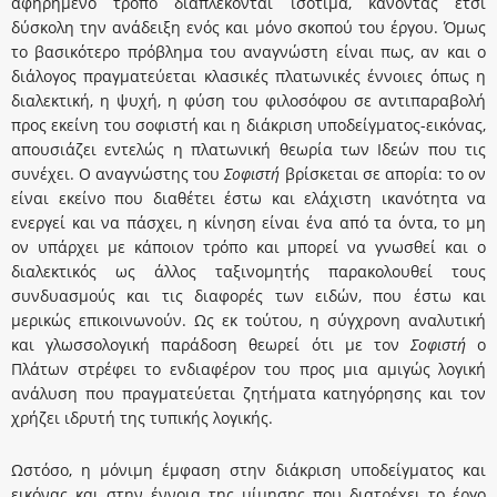
αφηρημένο τρόπο διαπλέκονται ισότιμα, κάνοντας έτσι
δύσκολη την ανάδειξη ενός και μόνο σκοπού του έργου. Όμως
το βασικότερο πρόβλημα του αναγνώστη είναι πως, αν και ο
διάλογος πραγματεύεται κλασικές πλατωνικές έννοιες όπως η
διαλεκτική, η ψυχή, η φύση του φιλοσόφου σε αντιπαραβολή
προς εκείνη του σοφιστή και η διάκριση υποδείγματος-εικόνας,
απουσιάζει εντελώς η πλατωνική θεωρία των Ιδεών που τις
συνέχει. Ο αναγνώστης του
Σοφιστή
βρίσκεται σε απορία: το ον
είναι εκείνο που διαθέτει έστω και ελάχιστη ικανότητα να
ενεργεί και να πάσχει, η κίνηση είναι ένα από τα όντα, το μη
ον υπάρχει με κάποιον τρόπο και μπορεί να γνωσθεί και ο
διαλεκτικός ως άλλος ταξινομητής παρακολουθεί τους
συνδυασμούς και τις διαφορές των ειδών, που έστω και
μερικώς επικοινωνούν. Ως εκ τούτου, η σύγχρονη αναλυτική
και γλωσσολογική παράδοση θεωρεί ότι με τον
Σοφιστή
ο
Πλάτων στρέφει το ενδιαφέρον του προς μια αμιγώς λογική
ανάλυση που πραγματεύεται ζητήματα κατηγόρησης και τον
χρήζει ιδρυτή της τυπικής λογικής.
Ωστόσο, η μόνιμη έμφαση στην διάκριση υποδείγματος και
εικόνας και στην έννοια της μίμησης που διατρέχει το έργο