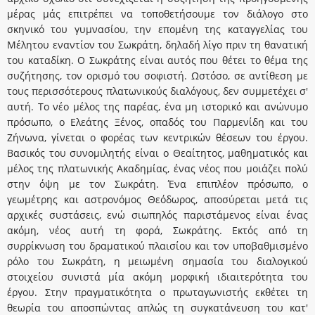
μέρας μάς επιτρέπει να τοποθετήσουμε τον διάλογο στο
σκηνικό του γυμνασίου, την επομένη της καταγγελίας του
Μέλητου εναντίον του Σωκράτη, δηλαδή λίγο πριν τη θανατική
του καταδίκη. Ο Σωκράτης είναι αυτός που θέτει το θέμα της
συζήτησης, τον ορισμό του σοφιστή. Ωστόσο, σε αντίθεση με
τους περισσότερους πλατωνικούς διαλόγους, δεν συμμετέχει σ'
αυτή. Το νέο μέλος της παρέας, ένα μη ιστορικό και ανώνυμο
πρόσωπο, ο Ελεάτης Ξένος, οπαδός του Παρμενίδη και του
Ζήνωνα, γίνεται ο φορέας των κεντρικών θέσεων του έργου.
Βασικός του συνομιλητής είναι ο Θεαίτητος, μαθηματικός και
μέλος της πλατωνικής Ακαδημίας, ένας νέος που μοιάζει πολύ
στην όψη με τον Σωκράτη. Ένα επιπλέον πρόσωπο, ο
γεωμέτρης και αστρονόμος Θεόδωρος, αποσύρεται μετά τις
αρχικές συστάσεις, ενώ σιωπηλός παριστάμενος είναι ένας
ακόμη, νέος αυτή τη φορά, Σωκράτης. Εκτός από τη
συρρίκνωση του δραματικού πλαισίου και τον υποβαθμισμένο
ρόλο του Σωκράτη, η μειωμένη σημασία του διαλογικού
στοιχείου συνιστά μία ακόμη μορφική ιδιαιτερότητα του
έργου. Στην πραγματικότητα ο πρωταγωνιστής εκθέτει τη
θεωρία του αποσπώντας απλώς τη συγκατάνευση του κατ'