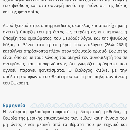
του ψεύδους και στα συναφή πεδία της διάνοιας, της δόξας
και της φαντασίας.
Αφού ξεπεράστηκε ο παρμενίδειος σκόπελος και αποδείχτηκε η
σχετική ύπαρξη του μη όντος ως ετερότητας κι επομένως η
ύπαρξη του ομοιώματος, του ψευδούς λόγου και της ψευδούς
δόξας, ο Ξένος στο τρίτο μέρος του διαλόγου (264c-268d)
καταλήγει απρόσκοπτα πλέον στον τελευταίο ορισμό. Σοφιστής
είναι όποιος με τους λόγους του οδηγεί τον συνομιλητή του σε
αντιφάσεις και, υποκρινόμενος ότι γνωρίζει πράγματα που
αγνοεί, παράγει φαντάσματα. Ο διάλογος κλείνει με την
απόλυτη συμφωνία του Θεαίτητου και τη σιωπηλή συναίνεση
του Σωκράτη.
Ερμηνεία
Η διάκριση φιλοσόφου-σοφιστή, η διαιρετική μέθοδος, η
θεωρία της μερικής επικοινωνίας των ειδών και η έννοια του
μη όντος είναι μερικά από τα θέματα που με τεχνικό και