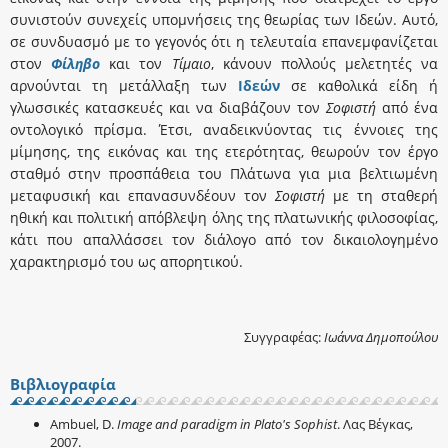
συνιστούν συνεχείς υπομνήσεις της θεωρίας των Ιδεών. Αυτό,
σε συνδυασμό με το γεγονός ότι η τελευταία επανεμφανίζεται
στον
Φίληβο
και τον
Τίμαιο
, κάνουν πολλούς μελετητές να
αρνούνται τη μετάλλαξη των
Ιδεών
σε καθολικά είδη ή
γλωσσικές κατασκευές και να διαβάζουν τον
Σοφιστή
από ένα
οντολογικό πρίσμα. Έτσι, αναδεικνύοντας τις έννοιες της
μίμησης, της εικόνας και της ετερότητας, θεωρούν τον έργο
σταθμό στην προσπάθεια του Πλάτωνα για μια βελτιωμένη
μεταφυσική και επανασυνδέουν τον
Σοφιστή
με τη σταθερή
ηθική και πολιτική απόβλεψη όλης της πλατωνικής φιλοσοφίας,
κάτι που απαλλάσσει τον διάλογο από τον δικαιολογημένο
χαρακτηρισμό του ως απορητικού.
Συγγραφέας:
Ιωάννα Δημοπούλου
Βιβλιογραφία
Ambuel, D.
Image and paradigm in Plato's Sophist
. Λας Βέγκας,
2007.