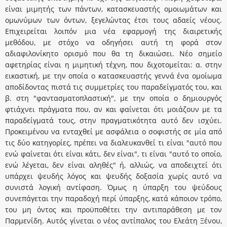
είναι μιμητής των πάντων, κατασκευαστής ομοιωμάτων και
ομωνύμων των όντων, ξεγελώντας έτσι τους αδαείς νέους.
Επιχειρείται λοιπόν μια νέα εφαρμογή της διαιρετικής
μεθόδου, με στόχο να οδηγήσει αυτή τη φορά στον
αδιαφιλονίκητο ορισμό που θα τη δικαιώσει. Νέο σημείο
αφετηρίας είναι η μιμητική τέχνη, που διχοτομείται: α. στην
εικαστική, με την οποία ο κατασκευαστής γεννά ένα ομοίωμα
αποδίδοντας πιστά τις συμμετρίες του παραδείγματός του, και
β. στη "φαντασματοπλαστική", με την οποία ο δημιουργός
φτιάχνει πράγματα που, αν και φαίνεται ότι μοιάζουν με τα
παραδείγματά τους, στην πραγματικότητα αυτό δεν ισχύει.
Προκειμένου να ενταχθεί με ασφάλεια ο σοφιστής σε μία από
τις δύο κατηγορίες, πρέπει να διαλευκανθεί τι είναι "αυτό που
ενώ φαίνεται ότι είναι κάτι, δεν είναι", τι είναι "αυτό το οποίο,
ενώ λέγεται, δεν είναι αληθές" ή, αλλιώς, να αποδειχτεί ότι
υπάρχει ψευδής λόγος και ψευδής δοξασία χωρίς αυτό να
συνιστά λογική αντίφαση. Όμως η ύπαρξη του ψεύδους
συνεπάγεται την παραδοχή περί ύπαρξης, κατά κάποιον τρόπο,
του μη όντος και προϋποθέτει την αντιπαράθεση με τον
Παρμενίδη. Αυτός γίνεται ο νέος αντίπαλος του Ελεάτη Ξένου,