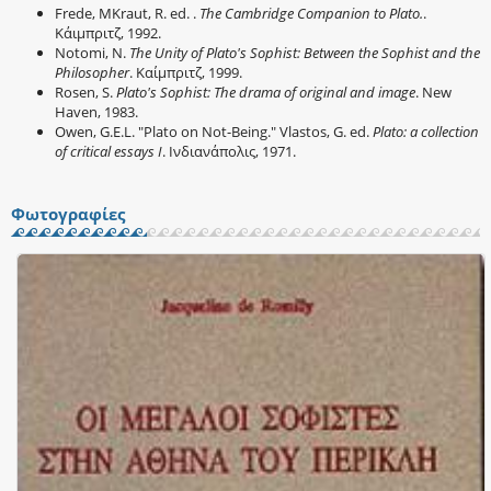
Frede, MKraut, R. ed. .
The Cambridge Companion to Plato.
.
Κάιμπριτζ, 1992.
Notomi, N.
The Unity of Plato's Sophist: Between the Sophist and the
Philosopher
. Καίμπριτζ, 1999.
Rosen, S.
Plato's Sophist: The drama of original and image
. New
Haven, 1983.
Owen, G.E.L. "Plato on Not-Being." Vlastos, G. ed.
Plato: a collection
of critical essays I
. Ινδιανάπολις, 1971.
Φωτογραφίες