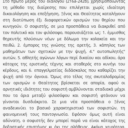
Στο πρώτο μέρος του διαλόγου (216a-242b), χρησιμοποιώντας
τη μέθοδο της διαίρεσης που επιλέγεται χωρίς ιδιαίτερη
δικαιολόγηση και επεξήγηση, Ξένος και Θεαίτητος καταλήγουν
στη διατύπωση έξι διαφορετικών ορισμών του θηρίου που
κυνηγούν. Ο σοφιστής, σε μια προσπάθεια να διακριθεί από
τον πολιτικό και τον φιλόσοφο, παρουσιάζεται ως: 1. έμμισθος
θηρευτής πλούσιων νέων με δόλωμα την κολακεία και την
πειθώ, 2. έμπορος της γνώσης της αρετής, 3. κάπηλος των
μαθημάτων των σχετικών με την ψυχή, 4." αυτοπωλητής"
αυτών, 5. αθλητής αγώνων λόγων περί δικαίου και αδίκου, άρα
κάτοχος της εριστικής τέχνης και σταθερός στο κυνήγι του
κέρδους, και 6. επαγγελματίας διδάσκαλος που καθαρίζει την
ψυχή από την άγνοια. Όμως στο τέλος της σκυταλοδρομίας
των ορισμών ο Θεαίτητος βρίσκεται σε απορία, αφού οι
αρνητικές ιδιότητες του σοφιστή αμβλύνονται σταδιακά μέχρι
που τα όρια μεταξύ φιλοσόφου και σοφιστή φτάνουν να
γίνονται δυσδιάκριτα. Σε μια νέα προσπάθεια ο Ξένος
αναδεικνύει το βασικό χαρακτηριστικό των σοφιστών, τη
φαινομενική τους παντογνωσία. Εφόσον όμως αυτή είναι
αδύνατη, ο σοφιστής δεν μπορεί παρά να είναι κάτοχος της
δοξαστικής επιστήμης κι όχι της αλήθειας. Ακόμη χειρότερα,