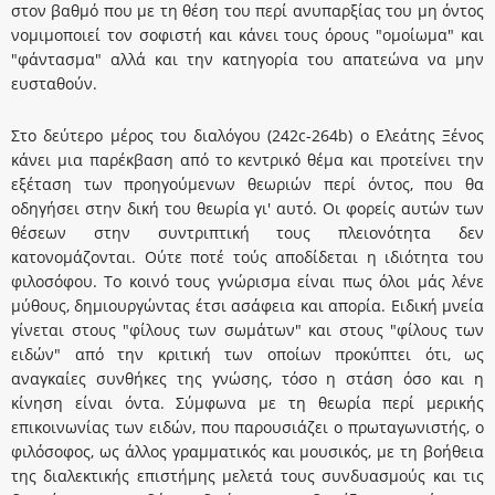
στον βαθμό που με τη θέση του περί ανυπαρξίας του μη όντος
νομιμοποιεί τον σοφιστή και κάνει τους όρους "ομοίωμα" και
"φάντασμα" αλλά και την κατηγορία του απατεώνα να μην
ευσταθούν.
Στο δεύτερο μέρος του διαλόγου (242c-264b) ο Ελεάτης Ξένος
κάνει μια παρέκβαση από το κεντρικό θέμα και προτείνει την
εξέταση των προηγούμενων θεωριών περί όντος, που θα
οδηγήσει στην δική του θεωρία γι' αυτό. Οι φορείς αυτών των
θέσεων στην συντριπτική τους πλειονότητα δεν
κατονομάζονται. Ούτε ποτέ τούς αποδίδεται η ιδιότητα του
φιλοσόφου. Το κοινό τους γνώρισμα είναι πως όλοι μάς λένε
μύθους, δημιουργώντας έτσι ασάφεια και απορία. Ειδική μνεία
γίνεται στους "φίλους των σωμάτων" και στους "φίλους των
ειδών" από την κριτική των οποίων προκύπτει ότι, ως
αναγκαίες συνθήκες της γνώσης, τόσο η στάση όσο και η
κίνηση είναι όντα. Σύμφωνα με τη θεωρία περί μερικής
επικοινωνίας των ειδών, που παρουσιάζει ο πρωταγωνιστής, ο
φιλόσοφος, ως άλλος γραμματικός και μουσικός, με τη βοήθεια
της διαλεκτικής επιστήμης μελετά τους συνδυασμούς και τις