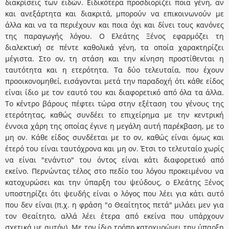
διακρίσεις των ειδών. Ειδικότερα προσδιορίζει ποια γένη, αν
και ανεξάρτητα και διακριτά, μπορούν να επικοινωνούν με
άλλα και να τα περιέχουν και ποια όχι και δίνει τους κανόνες
της παραγωγής λόγου. Ο Ελεάτης Ξένος εφαρμόζει τη
διαλεκτική σε πέντε καθολικά γένη, τα οποία χαρακτηρίζει
μέγιστα. Στο ον, τη στάση και την κίνηση προστίθενται η
ταυτότητα και η ετερότητα. Τα δύο τελευταία, που έχουν
προοικονομηθεί, εισάγονται μετά την παραδοχή ότι κάθε είδος
είναι ίδιο με τον εαυτό του και διαφορετικό από όλα τα άλλα.
Το κέντρο βάρους πέφτει τώρα στην εξέταση του γένους της
ετερότητας, καθώς συνδέει το επιχείρημα με την κεντρική
έννοια χάρη της οποίας έγινε η μεγάλη αυτή παρέκβαση, με το
μη ον. Κάθε είδος συνδέεται με το ον, καθώς είναι όμως και
έτερό του είναι ταυτόχρονα και μη ον. Έτσι το τελευταίο χωρίς
να είναι "ενάντιο" του όντος είναι κάτι διαφορετικό από
εκείνο. Περνώντας τέλος στο πεδίο του λόγου προκειμένου να
κατοχυρώσει και την ύπαρξη του ψεύδους, ο Ελεάτης Ξένος
υποστηρίζει ότι ψευδής είναι ο λόγος που λέει για κάτι αυτό
που δεν είναι (π.χ. η φράση "ο Θεαίτητος πετά" μιλάει μεν για
τον Θεαίτητο, αλλά λέει έτερα από εκείνα που υπάρχουν
σχετικά με αυτόν). Με τον ίδιο τρόπο κατοχυρώνει την ύπαρξη