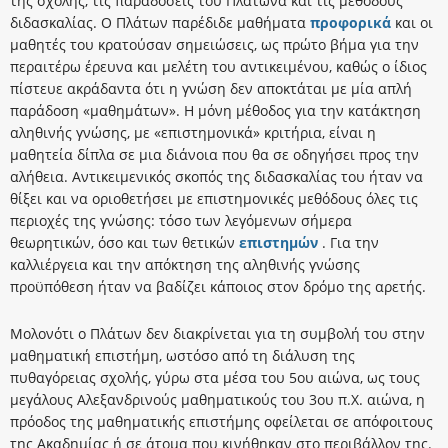
της σχολής, τις παραδόσεις του Πλάτωνα και τις μεθόδους
διδασκαλίας. Ο Πλάτων παρέδιδε μαθήματα
προφορικά
και οι
μαθητές του κρατούσαν σημειώσεις, ως πρώτο βήμα για την
περαιτέρω έρευνα και μελέτη του αντικειμένου, καθώς ο ίδιος
πίστευε ακράδαντα ότι η γνώση δεν αποκτάται με μία απλή
παράδοση «μαθημάτων». Η μόνη μέθοδος για την κατάκτηση
αληθινής γνώσης, με «επιστημονικά» κριτήρια, είναι η
μαθητεία δίπλα σε μια διάνοια που θα σε οδηγήσει προς την
αλήθεια. Αντικειμενικός σκοπός της διδασκαλίας του ήταν να
θίξει και να οριοθετήσει με επιστημονικές μεθόδους όλες τις
περιοχές της γνώσης: τόσο των λεγόμενων σήμερα
θεωρητικών, όσο και των θετικών
επιστημών
. Για την
καλλιέργεια και την απόκτηση της αληθινής γνώσης
προϋπόθεση ήταν να βαδίζει κάποιος στον δρόμο της αρετής.
Μολονότι ο Πλάτων δεν διακρίνεται για τη συμβολή του στην
μαθηματική επιστήμη, ωστόσο από τη διάλυση της
πυθαγόρειας σχολής, γύρω στα μέσα του 5ου αιώνα, ως τους
μεγάλους Αλεξανδρινούς μαθηματικούς του 3ου π.Χ. αιώνα, η
πρόοδος της μαθηματικής επιστήμης οφείλεται σε απόφοιτους
της Ακαδημίας ή σε άτομα που κινήθηκαν στο περιβάλλον της.