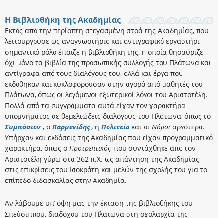
Η Βιβλιοθήκη της Ακαδημίας
Εκτός από την περίοπτη στεγασμένη στοά της Ακαδημίας, που
λειτουργούσε ως αναγνωστήριο και αντιγραφικό εργαστήρι,
σημαντικό ρόλο έπαιζε η βιβλιοθήκη της, η οποία θησαύριζε
όχι μόνο τα βιβλία της προσωπικής συλλογής του Πλάτωνα και
αντίγραφα από τους διαλόγους του, αλλά και έργα που
εκδόθηκαν και κυκλοφορούσαν στην αγορά από μαθητές του
Πλάτωνα, όπως οι λεγόμενοι εξωτερικοί λόγοι του Αριστοτέλη.
Πολλά από τα συγγράμματα αυτά είχαν τον χαρακτήρα
υπομνήματος σε θεμελιώδεις διαλόγους του Πλάτωνα, όπως το
Συμπόσιον
, ο
Παρμενίδης
, η
Πολιτεία
και οι
Νόμοι
αργότερα.
Υπήρχαν και εκδόσεις της Ακαδημίας που είχαν προγραμματικό
χαρακτήρα, όπως ο
Προτρεπτικός
, που συντάχθηκε από τον
Αριστοτέλη γύρω στα 362 π.Χ. ως απάντηση της Ακαδημίας
στις επικρίσεις του Ισοκράτη και μελών της σχολής του για το
επίπεδο διδασκαλίας στην Ακαδημία.
Αν λάβουμε υπ’ όψη μας την έκταση της βιβλιοθήκης του
Σπεύσιππου, διαδόχου του Πλάτωνα στη σχολαρχία της