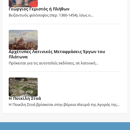
Γεώργιος Γεμιστός ή Πλήθων
Βυζαντινός φιλόσοφος (περ. 1360-1454), ίσως ο...
Αρχέτυπες Λατινικές Μεταφράσεις Έργων του
Πλάτωνα
Πρόκειται για τις αυτοτελείς εκδόσεις, σε λατινική...
Η Ποικίλη Στοά
Η Ποικίλη Στοά βρίσκεται στην βόρεια πλευρά της Αγοράς της...