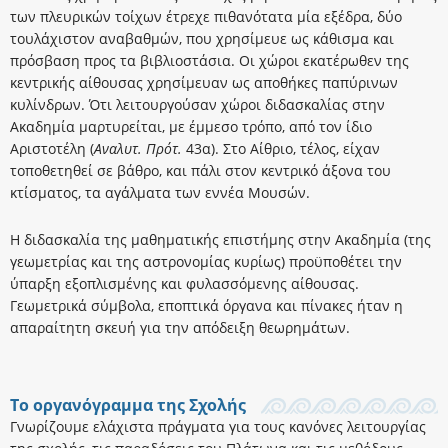
των πλευρικών τοίχων έτρεχε πιθανότατα μία εξέδρα, δύο
τουλάχιστον αναβαθμών, που χρησίμευε ως κάθισμα και
πρόσβαση προς τα βιβλιοστάσια. Οι χώροι εκατέρωθεν της
κεντρικής αίθουσας χρησίμευαν ως αποθήκες παπύρινων
κυλίνδρων. Ότι λειτουργούσαν χώροι διδασκαλίας στην
Ακαδημία μαρτυρείται, με έμμεσο τρόπο, από τον ίδιο
Αριστοτέλη (
Αναλυτ. Πρότ.
43α). Στο Αίθριο, τέλος, είχαν
τοποθετηθεί σε βάθρο, και πάλι στον κεντρικό άξονα του
κτίσματος, τα αγάλματα των εννέα Μουσών.
Η διδασκαλία της μαθηματικής επιστήμης στην Ακαδημία (της
γεωμετρίας και της αστρονομίας κυρίως) προϋποθέτει την
ύπαρξη εξοπλισμένης και φυλασσόμενης αίθουσας.
Γεωμετρικά σύμβολα, εποπτικά όργανα και πίνακες ήταν η
απαραίτητη σκευή για την απόδειξη θεωρημάτων.
Το οργανόγραμμα της Σχολής
Γνωρίζουμε ελάχιστα πράγματα για τους κανόνες λειτουργίας