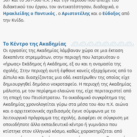
διδακτικού του έργου, τον αντικατέστησαν, διαδοχικά, ο
Ηρακλείδης ο Ποντικός
, ο
Αριστοτέλης
και ο
Εύδοξος
από
την Κνίδο.
Το Κέντρο της Ακαδημίας
Οι εργασίες της Ακαδημίας λάμβαναν χώρα σε μια έκταση
δεκαπέντε στρεμμάτων, στην περιοχή που λατρευόταν ο
«ήρωας» Εκάδημος ή Ακάδημος, εξ ου και η ονομασία της
σχολής. Στην περιοχή αυτή έφθανε κανείς εξερχόμενος από το
Δίπυλο και διασχίζοντας μια οδό, εκατέρωθεν της οποίας είχε
δημιουργηθεί δημόσιο νεκροταφείο. Η περιοχή της Ακαδημίας
μάλιστα, με τον περίφημο ελαιώνα της, είχε περιτοιχιστεί από
τη εποχή του Πεισίστρατου. Το οικοδομικό συγκρότημα της
Ακαδημίας χρονολογείται γύρω στα μέσα του 4ου π.Χ. αιώνα
και ο αρχιτεκτονικός σχεδιασμός έγινε σύμφωνα με το
λειτουργικό πρόγραμμα της σχολής. Διαφέρει σε σύγκριση με
οποιοδήποτε άλλο εκπαιδευτικό κέντρο ή γυμνάσιο που
κτίστηκε στον ελληνικό κόσμο, καθώς χαρακτηρίζεται από