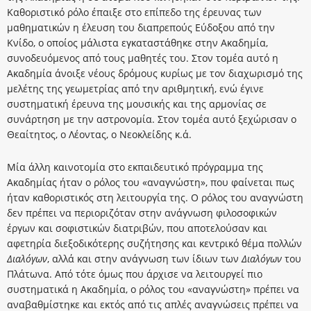
Καθοριστικό ρόλο έπαιξε στο επίπεδο της έρευνας των
μαθηματικών η έλευση του διαπρεπούς Εύδοξου από την
Κνίδο, ο οποίος μάλιστα εγκαταστάθηκε στην Ακαδημία,
συνοδευόμενος από τους μαθητές του. Στον τομέα αυτό η
Ακαδημία άνοιξε νέους δρόμους κυρίως με τον διαχωρισμό της
μελέτης της γεωμετρίας από την αριθμητική, ενώ έγινε
συστηματική έρευνα της μουσικής και της αρμονίας σε
συνάρτηση με την αστρονομία. Στον τομέα αυτό ξεχώρισαν ο
Θεαίτητος, ο Λέοντας, ο Νεοκλείδης κ.ά.
Μία άλλη καινοτομία στο εκπαιδευτικό πρόγραμμα της
Ακαδημίας ήταν ο ρόλος του «αναγνώστη», που φαίνεται πως
ήταν καθοριστικός στη λειτουργία της. Ο ρόλος του αναγνώστη
δεν πρέπει να περιοριζόταν στην ανάγνωση φιλοσοφικών
έργων και σοφιστικών διατριβών, που αποτελούσαν και
αφετηρία διεξοδικότερης συζήτησης και κεντρικό θέμα πολλών
Διαλόγων
, αλλά και στην ανάγνωση των ίδιων των
Διαλόγων
του
Πλάτωνα. Από τότε όμως που άρχισε να λειτουργεί πιο
συστηματικά η Ακαδημία, ο ρόλος του «αναγνώστη» πρέπει να
αναβαθμίστηκε και εκτός από τις απλές αναγνώσεις πρέπει να