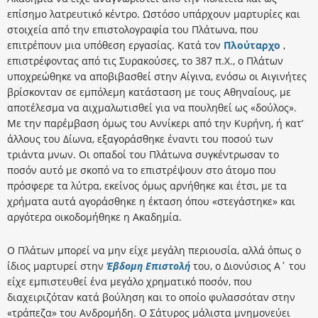
επίσημο λατρευτικό κέντρο. Ωστόσο υπάρχουν μαρτυρίες και
στοιχεία από την επιστολογραφία του Πλάτωνα, που
επιτρέπουν μια υπόθεση εργασίας. Κατά τον
Πλούταρχο
,
επιστρέφοντας από τις Συρακούσες, το 387 π.Χ., ο Πλάτων
υποχρεώθηκε να αποβιβασθεί στην Αίγινα, ενόσω οι Αιγινήτες
βρίσκονταν σε εμπόλεμη κατάσταση με τους Αθηναίους, με
αποτέλεσμα να αιχμαλωτισθεί για να πουληθεί ως «δούλος».
Με την παρέμβαση όμως του Αννίκερι από την Κυρήνη, ή κατ’
άλλους του Δίωνα, εξαγοράσθηκε έναντι του ποσού των
τριάντα μνων. Οι οπαδοί του Πλάτωνα συγκέντρωσαν το
ποσόν αυτό με σκοπό να το επιστρέψουν στο άτομο που
πρόσφερε τα λύτρα, εκείνος όμως αρνήθηκε και έτσι, με τα
χρήματα αυτά αγοράσθηκε η έκταση όπου «στεγάστηκε» και
αργότερα οικοδομήθηκε η Ακαδημία.
Ο Πλάτων μπορεί να μην είχε μεγάλη περιουσία, αλλά όπως ο
ίδιος μαρτυρεί στην
Έβδομη Επιστολή
του, ο Διονύσιος Α΄ του
είχε εμπιστευθεί ένα μεγάλο χρηματικό ποσόν, που
διαχειριζόταν κατά βούληση και το οποίο φυλασσόταν στην
«τράπεζα» του Ανδρομήδη. Ο Σάτυρος μάλιστα μνημονεύει