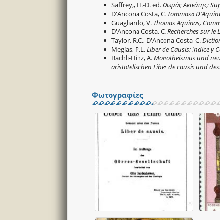
Saffrey,, H.-D. ed.
Θωμάς Ακινάτης: Sup
D'Ancona Costa, C.
Tommaso D'Aquino:
Guagliardo, V.
Thomas Aquinas, Comme
D'Ancona Costa, C.
Recherches sur le 
Taylor, R.C., D'Ancona Costa, C.
Dicti
Megías, P.L.
Liber de Causis: Indice y
Bächli-Hinz, A.
Monotheismus und neup
aristotelischen Liber de causis und de
Φωτογραφίες