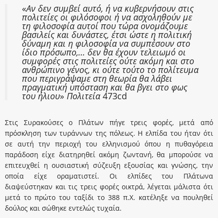
«
Αν δεν συμβεί αυτό, ή να κυβερνήσουν στις
πολιτείες οι φιλόσοφοι ή να ασχοληθούν με
τη φιλοσοφία αυτοί που τώρα ονομάζουμε
βασιλείς και δυνάστες, έτσι ώστε η πολιτική
δύναμη και η φιλοσοφία να συμπέσουν στο
ίδιο πρόσωπο,… δεν θα έχουν τελειωμό οι
συμφορές στις πολιτείες ούτε ακόμη και στο
ανθρώπινο γένος, κι ούτε τούτο το πολίτευμα
που περιγράψαμε στη θεωρία θα λάβει
πραγματική υπόσταση και θα βγει στο φως
του ήλιου
»
Πολιτεία
473cd
Στις Συρακούσες ο Πλάτων πήγε τρεις φορές, μετά από
πρόσκληση των τυράννων της πόλεως. H ελπίδα του ήταν ότι
σε αυτή την περιοχή του ελληνισμού όπου η πυθαγόρεια
παράδοση είχε διατηρηθεί ακόμη ζωντανή, θα μπορούσε να
επιτευχθεί η ουσιαστική σύζευξη εξουσίας και γνώσης, την
οποία είχε οραματιστεί. Oι ελπίδες του Πλάτωνα
διαψεύστηκαν και τις τρεις φορές οικτρά, λέγεται μάλιστα ότι
μετά το πρώτο του ταξίδι το 388 π.X. κατέληξε να πουληθεί
δούλος και σώθηκε εντελώς τυχαία.