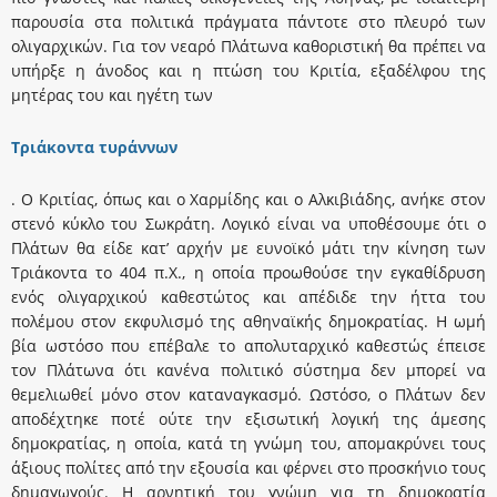
παρουσία στα πολιτικά πράγματα πάντοτε στο πλευρό των
ολιγαρχικών. Για τον νεαρό Πλάτωνα καθοριστική θα πρέπει να
υπήρξε η άνοδος και η πτώση του Kριτία, εξαδέλφου της
μητέρας του και ηγέτη των
Tριάκοντα τυράννων
. O Kριτίας, όπως και ο Xαρμίδης και ο Aλκιβιάδης, ανήκε στον
στενό κύκλο του Σωκράτη. Λογικό είναι να υποθέσουμε ότι ο
Πλάτων θα είδε κατ’ αρχήν με ευνοϊκό μάτι την κίνηση των
Tριάκοντα το 404 π.X., η οποία προωθούσε την εγκαθίδρυση
ενός ολιγαρχικού καθεστώτος και απέδιδε την ήττα του
πολέμου στον εκφυλισμό της αθηναϊκής δημοκρατίας. H ωμή
βία ωστόσο που επέβαλε το απολυταρχικό καθεστώς έπεισε
τον Πλάτωνα ότι κανένα πολιτικό σύστημα δεν μπορεί να
θεμελιωθεί μόνο στον καταναγκασμό. Ωστόσο, ο Πλάτων δεν
αποδέχτηκε ποτέ ούτε την εξισωτική λογική της άμεσης
δημοκρατίας, η οποία, κατά τη γνώμη του, απομακρύνει τους
άξιους πολίτες από την εξουσία και φέρνει στο προσκήνιο τους
δημαγωγούς. H αρνητική του γνώμη για τη δημοκρατία