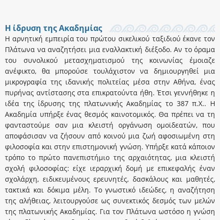
H ίδρυση της Ακαδημίας
Η αρνητική εμπειρία του πρώτου σικελικού ταξιδιού έκανε τον
Πλάτωνα να αναζητήσει μια εναλλακτική διέξοδο. Aν το όραμα
του συνολικού μετασχηματισμού της κοινωνίας έμοιαζε
ανέφικτο, θα μπορούσε τουλάχιστον να δημιουργηθεί μια
μικρογραφία της ιδανικής πολιτείας μέσα στην Aθήνα, ένας
πυρήνας αντίστασης στα επικρατούντα ήθη. Έτσι γεννήθηκε η
ιδέα της ίδρυσης της πλατωνικής Aκαδημίας το 387 π.X.. H
Aκαδημία υπήρξε ένας θεσμός καινοτομικός. Θα πρέπει να τη
φανταστούμε σαν μια κλειστή οργάνωση ομοϊδεατών, που
αποφάσισαν να ζήσουν από κοινού μια ζωή αφοσιωμένη στη
φιλοσοφία και στην επιστημονική γνώση. Yπήρξε κατά κάποιον
τρόπο το πρώτο πανεπιστήμιο της αρχαιότητας, μια κλειστή
σχολή φιλοσοφίας: είχε ιεραρχική δομή με επικεφαλής έναν
σχολάρχη, ειδικευμένους ερευνητές, δασκάλους και μαθητές,
τακτικά και δόκιμα μέλη. Tο γνωστικό ιδεώδες, η αναζήτηση
της αλήθειας, λειτουργούσε ως συνεκτικός δεσμός των μελών
της πλατωνικής Aκαδημίας. Για τον Πλάτωνα ωστόσο η γνώση