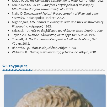
Kraut, R. ed.
The Cambridge Companion to Plato.
Cambridge, 1992.
Kraut, RZalta, E.N ed. .
Stanford Encyclopeidia of Philosophy
http://plato.stanford.edu/entries/plato
. 2013.
Nails, D.
The people of Plato. A Prosopography of Plato and other
Socratics
. Indianapolis: Hackett, 2002.
Nightingale, A.W.
Genres in Dialogue: Plato and the Construction of
Philosophy
. Καίμπριτζ, 1993.
Szlezack, T.A,
Πώς να διαβάζουμε τον Πλάτωνα
. Θεσσαλονίκη, 2004.
Taylor, A.E.
Πλάτων: O άνθρωπος και το έργο του
. Αθήνα, 1992.
Thesleff, H.
The Continuum Companion to Plato
. Λονδίνο, Νεά
Υόρκη, 2012.
Βλαστός, Γρ.
Πλατωνικές μελέτες
. Αθήνα, 1994.
Williams, B.
Πλάτων, η επινόηση της φιλοσοφίας
. Αθήνα, 2001.
Φωτογραφίες